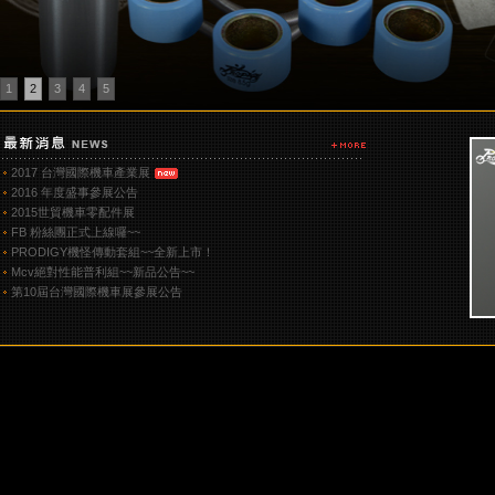
1
2
3
4
5
2017 台灣國際機車產業展
2016 年度盛事參展公告
2015世貿機車零配件展
FB 粉絲團正式上線囉~~
PRODIGY機怪傳動套組~~全新上市！
Mcv絕對性能普利組~~新品公告~~
第10屆台灣國際機車展參展公告